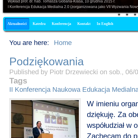
Wykład prof. dr. hab. Tomasza Gobana-Klasa, 10 grudnia 2015 r.
I Konferencja Edukacja Medialna 2.0 (zorganizowana jako VII Wyzwania Nowy
Menu główne
Aktualności
Katedra
Konferencja
Kontakt
In English
You are here:
Home
Podziękowania
Published by
Piotr Drzewiecki
on
sob., 06/
Tags
II Konferencja Naukowa Edukacja Medialna
W imieniu orga
dziękuję. Za ob
współudział w o
Zachęcam do pr