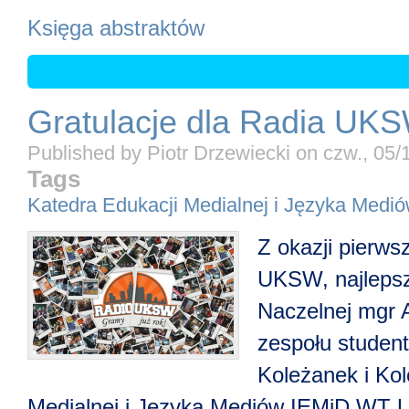
Księga abstraktów
Gratulacje dla Radia UK
Published by
Piotr Drzewiecki
on
czw., 05/
Tags
Katedra Edukacji Medialnej i Języka Medi
Z okazji pierws
UKSW, najlepsz
Naczelnej mgr A
zespołu studen
Koleżanek i Ko
Medialnej i Języka Mediów IEMiD WT 