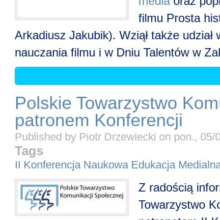
media
oraz pop
filmu Prosta his
Arkadiusz Jakubik). Wziął także udział
nauczania filmu i w Dniu Talentów w Zak
Polskie Towarzystwo Komu
patronem Konferencji
Published by
Piotr Drzewiecki
on
pon., 05/
Tags
II Konferencja Naukowa Edukacja Medialna
Z radością info
Towarzystwo Ko