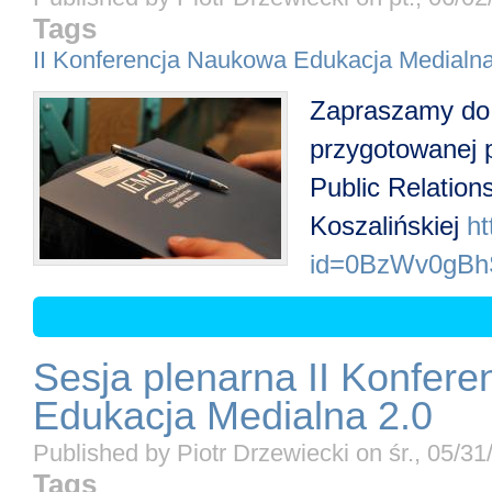
Tags
II Konferencja Naukowa Edukacja Medialna
Zapraszamy do z
przygotowanej 
Public Relations
Koszalińskiej
ht
id=0BzWv0gB
Sesja plenarna II Konfere
Edukacja Medialna 2.0
Published by
Piotr Drzewiecki
on
śr., 05/31
Tags