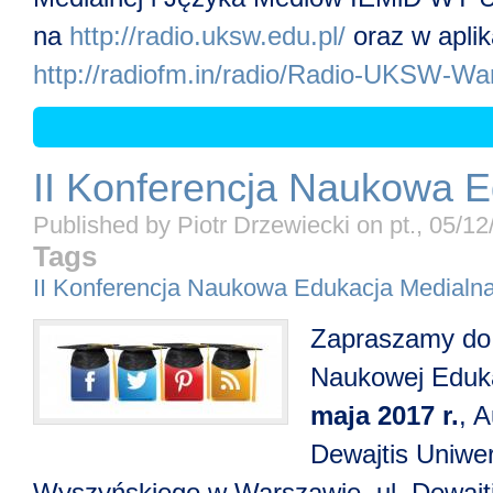
na
http://radio.uksw.edu.pl/
oraz w aplik
http://radiofm.in/radio/Radio-UKSW-W
II Konferencja Naukowa E
Published by
Piotr Drzewiecki
on
pt., 05/1
Tags
II Konferencja Naukowa Edukacja Medialna
Zapraszamy do u
Naukowej Eduka
maja 2017 r.
, 
Dewajtis Uniwe
Wyszyńskiego w Warszawie, ul. Dewajti