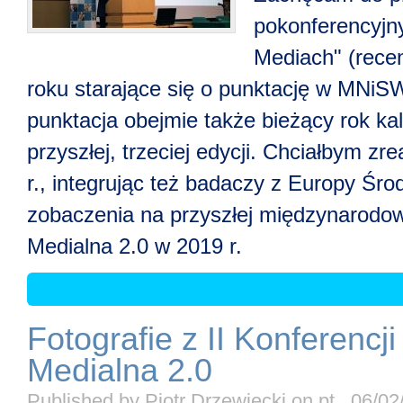
pokonferencyjn
Mediach" (rece
roku starające się o punktację w MNiS
punktacja obejmie także bieżący rok ka
przyszłej, trzeciej edycji. Chciałbym zr
r., integrując też badaczy z Europy Ś
zobaczenia na przyszłej międzynarodowe
Medialna 2.0 w 2019 r.
Fotografie z II Konferenc
Medialna 2.0
Published by
Piotr Drzewiecki
on
pt., 06/0