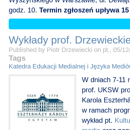
godz. 10.
Termin zgłoszeń upływa 15
Wykłady prof. Drzewieck
Published by
Piotr Drzewiecki
on
pt., 05/1
Tags
Katedra Edukacji Medialnej i Języka Medi
W dniach 7-11 m
prof. UKSW pro
Karola Eszterh
w ramach prog
wykład pt.
Kult