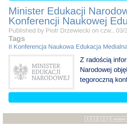
Minister Edukacji Narodow
Konferencji Naukowej Edu
Published by
Piotr Drzewiecki
on
czw., 03/
Tags
II Konferencja Naukowa Edukacja Medialna
Z radością info
Narodowej obję
tegoroczną kon
Strony
1
2
3
4
następna 