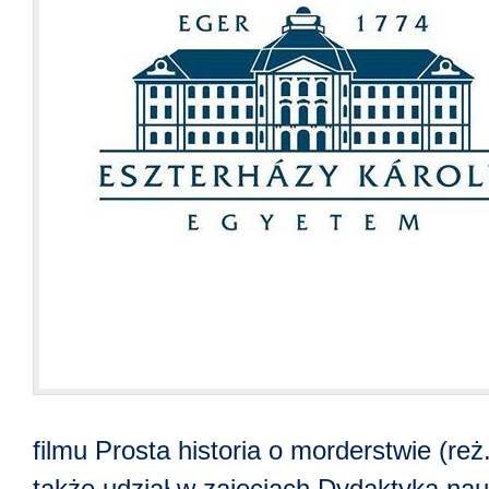
filmu Prosta historia o morderstwie (reż
także udział w zajęciach Dydaktyka nau