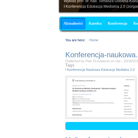
Wykład prof. dr. hab. Tomasza Gobana-Klasa
I Konferencja Edukacja Medialna 2.0 (zorg
Menu główne
Aktualności
Katedra
Konferencja
Ko
You are here:
Home
Konferencja-naukowa.
Published by
Piotr Drzewiecki
on
ndz., 10/18/201
Tags
I Konferencja Naukowa Edukacja Medialna 2.0