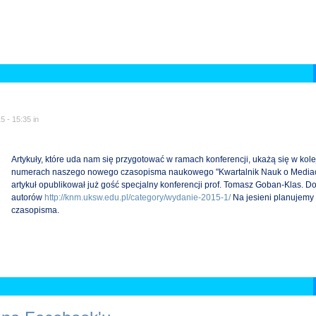
5 - 15:35
in
Artykuły, które uda nam się przygotować w ramach konferencji, ukażą się w kol
numerach naszego nowego czasopisma naukowego "Kwartalnik Nauk o Mediac
artykuł opublikował już gość specjalny konferencji prof. Tomasz Goban-Klas. D
autorów
http://knm.uksw.edu.pl/category/wydanie-2015-1/
Na jesieni planujemy 
czasopisma.