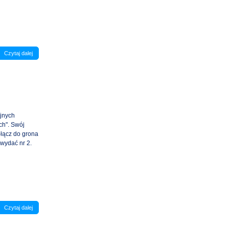
Czytaj dalej
ejnych
h". Swój
ołącz do grona
wydać nr 2.
Czytaj dalej