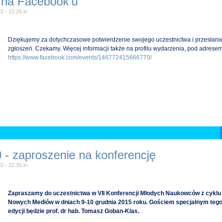
 na Facebook'u
5 - 15:26
in
Dziękujemy za dotychczasowe potwierdzenie swojego uczestnictwa i przesłani
zgłoszeń. Czekamy. Więcej informacji także na profilu wydarzenia, pod adrese
https://www.facebook.com/events/146772415666770/
 - zaproszenie na konferencję
5 - 22:35
in
Zapraszamy do uczestnictwa w VII Konferencji Młodych Naukowców z cykl
Nowych Mediów w dniach 9-10 grudnia 2015 roku. Gościem specjalnym tego
edycji będzie prof. dr hab. Tomasz Goban-Klas.