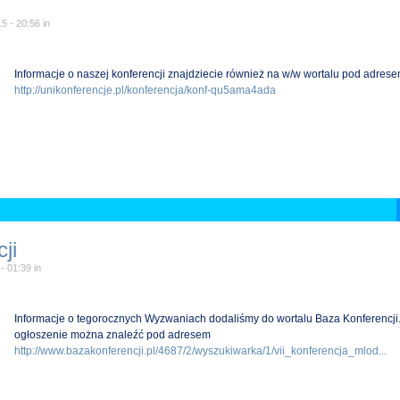
15 - 20:56
in
Informacje o naszej konferencji znajdziecie również na w/w wortalu pod adres
http://unikonferencje.pl/konferencja/konf-qu5ama4ada
ji
 - 01:39
in
Informacje o tegorocznych Wyzwaniach dodaliśmy do wortalu Baza Konferencji
ogłoszenie można znaleźć pod adresem
http://www.bazakonferencji.pl/4687/2/wyszukiwarka/1/vii_konferencja_mlod...