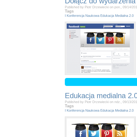
Dołącz do wydarzenia
Published by
Piotr Drzewiecki
on
pon., 09/14/201
Tags
I Konferencja Naukowa Edukacja Medialna 2.0
Edukacja medialna 2.0
Published by
Piotr Drzewiecki
on
ndz., 09/13/201
Tags
I Konferencja Naukowa Edukacja Medialna 2.0