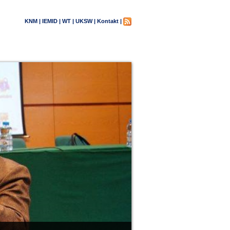
KNM |
IEMID |
WT |
UKSW |
Kontakt |