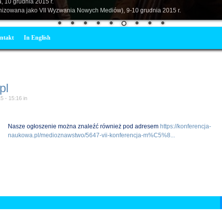
, 10 grudnia 2015 r.
anizowana jako VII Wyzwania Nowych Mediów), 9-10 grudnia 2015 r.
ntakt
In English
pl
5 - 15:16
in
Nasze ogłoszenie można znaleźć również pod adresem
https://konferencja-
naukowa.pl/medioznawstwo/5647-vii-konferencja-m%C5%8...