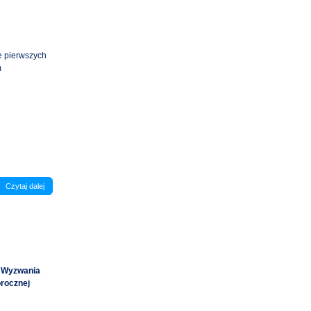
e pierwszych
m
Czytaj dalej
u Wyzwania
rocznej