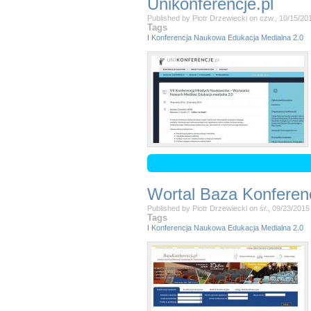
Unikonferencje.pl
Published by
Piotr Drzewiecki
on
czw., 10/15/20
Tags
I Konferencja Naukowa Edukacja Medialna 2.0
Wortal Baza Konferenc
Published by
Piotr Drzewiecki
on
śr., 09/23/2015
Tags
I Konferencja Naukowa Edukacja Medialna 2.0