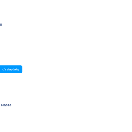
em
Czytaj dalej
. Nasze