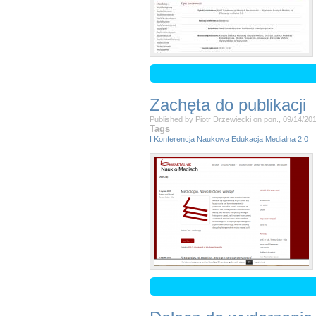
Zachęta do publikacji
Published by
Piotr Drzewiecki
on
pon., 09/14/201
Tags
I Konferencja Naukowa Edukacja Medialna 2.0