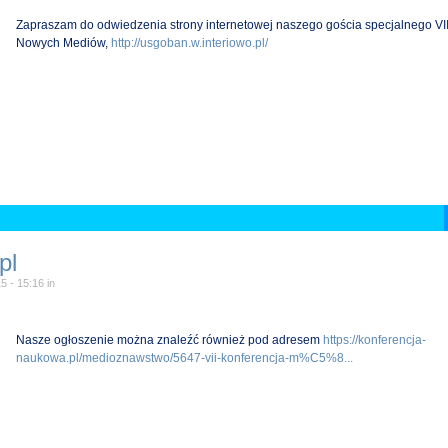
Zapraszam do odwiedzenia strony internetowej naszego gościa specjalnego V
Nowych Mediów,
http://usgoban.w.interiowo.pl/
pl
5 - 15:16
in
Nasze ogłoszenie można znaleźć również pod adresem
https://konferencja-
naukowa.pl/medioznawstwo/5647-vii-konferencja-m%C5%8...