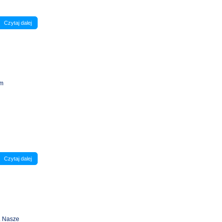
Czytaj dalej
em
Czytaj dalej
. Nasze