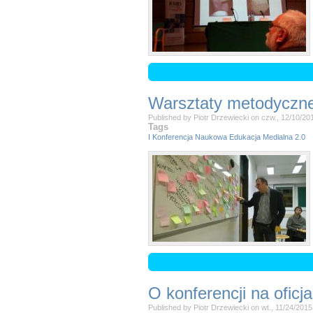
Warsztaty metodyczn
Published by
Piotr Drzewiecki
on
czw., 12/10/20
Tags
I Konferencja Naukowa Edukacja Medialna 2.0
O konferencji na oficj
Published by
Piotr Drzewiecki
on
wt., 11/24/2015