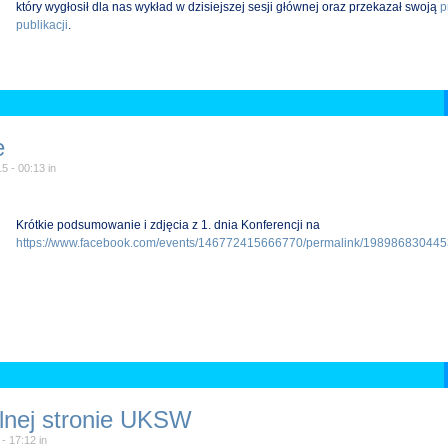
który wygłosił dla nas wykład w dzisiejszej sesji głównej oraz przekazał swoją
p
publikacji
.
e
15 - 00:13
in
Krótkie podsumowanie i zdjęcia z 1. dnia Konferencji na
https://www.facebook.com/events/146772415666770/permalink/198986830445
alnej stronie UKSW
 - 17:12
in