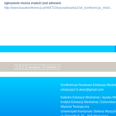
ogłoszenie można znaleźć pod adresem
http://www.bazakonferencji.pl/4687/2/wyszukiwarka/1/vii_konferencja_mlod...
1
2
następna ›
ostatnia »
Konferencja Naukowa Edukacja Medial
edukacja2.0.uksw@gmail.com
Katedra Edukacji Medialnej i Języka 
Instytut Edukacji Medialnej i Dziennika
Wydział Teologiczny
Uniwersytet Kardynała Stefana Wyszy