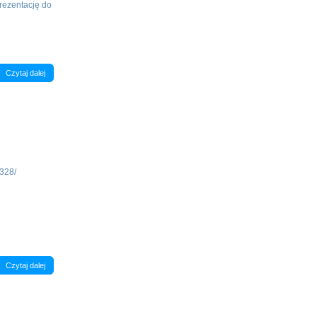
rezentację do
Czytaj dalej
328/
Czytaj dalej