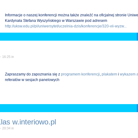
Informacje o naszej konferencji można także znaleźć na oficjalnej stronie Uniwe
Kardynała Stefana Wyszyńskiego w Warszawie pod adresem
http://uksw.edu.pl/pl/uniwersytet/uczelnia-dzis/konferencje/320-vii-wyzw...
 - 16:25
in
Zapraszamy do zapoznania się z
programem konferencji
,
plakatem
i
wykazem a
referatów w sesjach panelowych
as w.interiowo.pl
 - 20:34
in