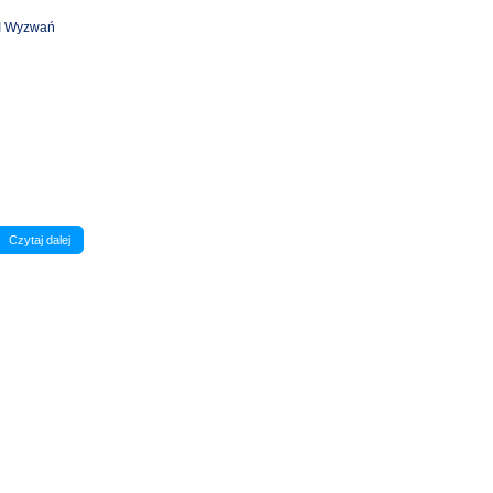
II Wyzwań
Czytaj dalej