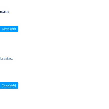
rsytetu
Czytaj dalej
bstraktów
Czytaj dalej