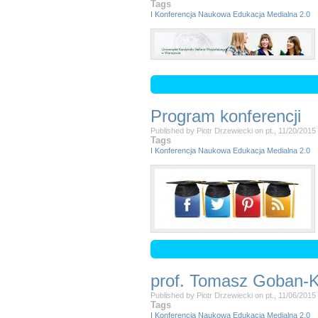
Tags
I Konferencja Naukowa Edukacja Medialna 2.0
Program konferencji
Published by
Piotr Drzewiecki
on
pt., 11/20/2015
Tags
I Konferencja Naukowa Edukacja Medialna 2.0
prof. Tomasz Goban-Kl
Published by
Piotr Drzewiecki
on
pt., 11/06/2015
Tags
I Konferencja Naukowa Edukacja Medialna 2.0