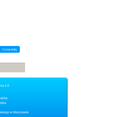
Czytaj dalej
na 2.0
Mediów
rstwa
ńskiego w Warszawie