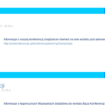
15 - 20:56
in
Informacje o naszej konferencji znajdziecie również na w/w wortalu pod adres
http://unikonferencje.pl/konferencja/konf-qu5ama4ada
ji
 - 01:39
in
Informacje o tegorocznych Wyzwaniach dodaliśmy do wortalu Baza Konferencji