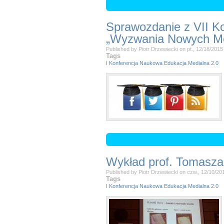
Sprawozdanie z VII K
„Wyzwania Nowych Med
Published by
Piotr Drzewiecki
on
pt., 12/18/2015
Tags
I Konferencja Naukowa Edukacja Medialna 2.0
Wykład prof. Tomasz
Published by
Piotr Drzewiecki
on
czw., 12/10/20
Tags
I Konferencja Naukowa Edukacja Medialna 2.0