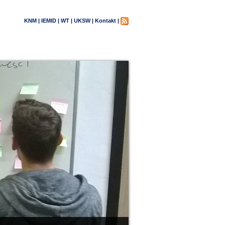
KNM |
IEMID |
WT |
UKSW |
Kontakt |