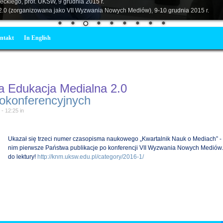
eckiego, prof. UKSW, 9 grudnia 2015 r.
.0 (zorganizowana jako VII Wyzwania Nowych Mediów), 9-10 grudnia 2015 r.
ntakt
In English
a Edukacja Medialna 2.0
pokonferencyjnych
 - 12:25
in
Ukazał się trzeci numer czasopisma naukowego „Kwartalnik Nauk o Mediach” - 
nim pierwsze Państwa publikacje po konferencji VII Wyzwania Nowych Mediów
do lektury!
http://knm.uksw.edu.pl/category/2016-1/