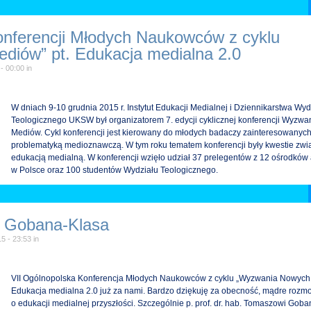
onferencji Młodych Naukowców z cyklu
iów” pt. Edukacja medialna 2.0
 - 00:00
in
W dniach 9-10 grudnia 2015 r. Instytut Edukacji Medialnej i Dziennikarstwa Wyd
Teologicznego UKSW był organizatorem 7. edycji cyklicznej konferencji Wyzw
Mediów. Cykl konferencji jest kierowany do młodych badaczy zainteresowanyc
problematyką medioznawczą. W tym roku tematem konferencji były kwestie zwi
edukacją medialną. W konferencji wzięło udział 37 prelegentów z 12 ośrodków
w Polsce oraz 100 studentów Wydziału Teologicznego.
a Gobana-Klasa
15 - 23:53
in
VII Ogólnopolska Konferencja Młodych Naukowców z cyklu „Wyzwania Nowych 
Edukacja medialna 2.0 już za nami. Bardzo dziękuję za obecność, mądre rozmo
o edukacji medialnej przyszłości. Szczególnie p. prof. dr. hab. Tomaszowi Gob