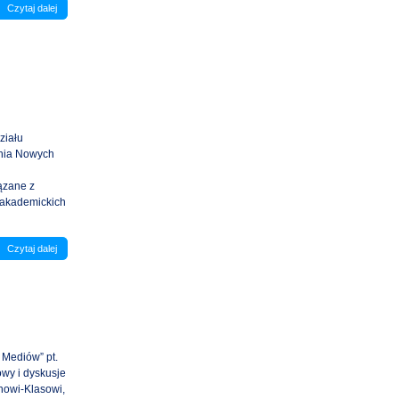
Czytaj dalej
ziału
ania Nowych
h
ązane z
 akademickich
Czytaj dalej
Mediów” pt.
wy i dyskusje
anowi-Klasowi,