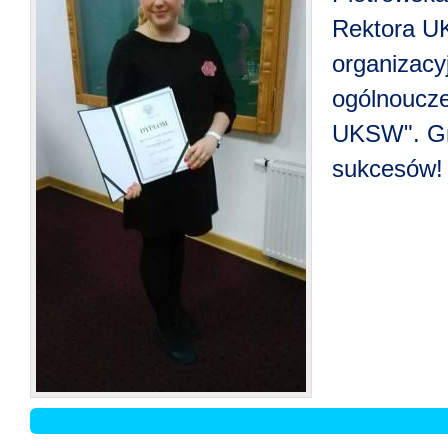
Rektora U
organizacy
ogólnoucze
UKSW". Gr
sukcesów!