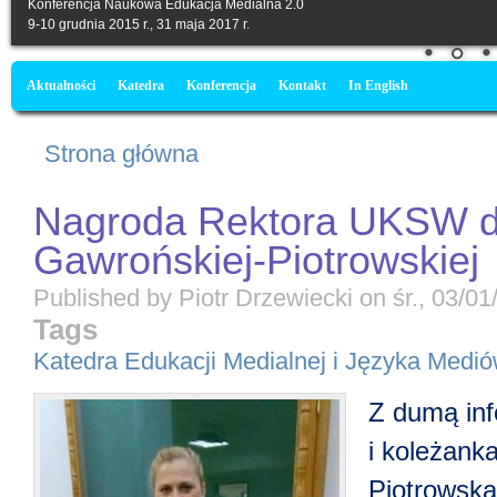
Konferencja Naukowa Edukacja Medialna 2.0
9-10 grudnia 2015 r., 31 maja 2017 r.
Menu główne
Aktualności
Katedra
Konferencja
Kontakt
In English
Jesteś tutaj
Strona główna
Nagroda Rektora UKSW d
Gawrońskiej-Piotrowskiej
Published by
Piotr Drzewiecki
on
śr., 03/01
Tags
Katedra Edukacji Medialnej i Języka Medi
Z dumą inf
i koleżan
Piotrowska